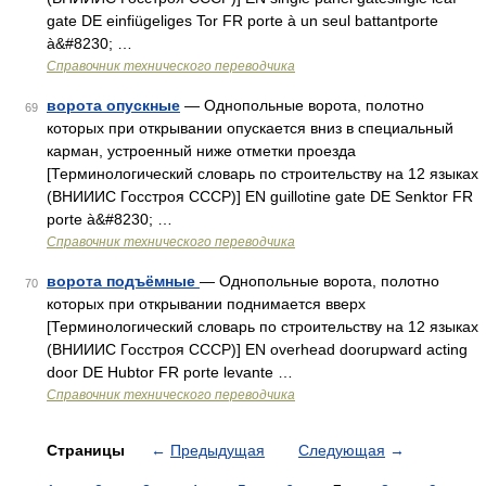
gate DE einfiügeliges Tor FR porte à un seul battantporte
à&#8230; …
Справочник технического переводчика
ворота опускные
— Однопольные ворота, полотно
69
которых при открывании опускается вниз в специальный
карман, устроенный ниже отметки проезда
[Терминологический словарь по строительству на 12 языках
(ВНИИИС Госстроя СССР)] EN guillotine gate DE Senktor FR
porte à&#8230; …
Справочник технического переводчика
ворота подъёмные
— Однопольные ворота, полотно
70
которых при открывании поднимается вверх
[Терминологический словарь по строительству на 12 языках
(ВНИИИС Госстроя СССР)] EN overhead doorupward acting
door DE Hubtor FR porte levante …
Справочник технического переводчика
Страницы
←
Предыдущая
Следующая
→