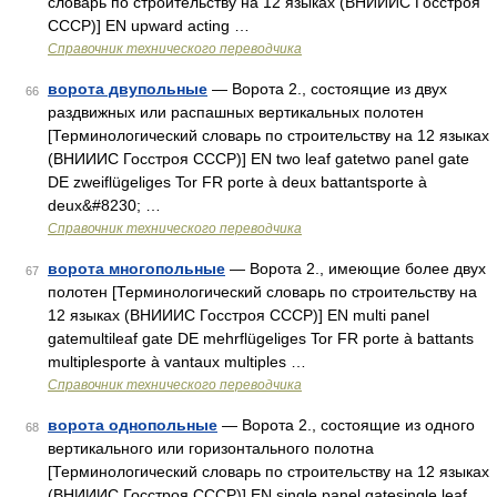
словарь по строительству на 12 языках (ВНИИИС Госстроя
СССР)] EN upward acting …
Справочник технического переводчика
ворота двупольные
— Ворота 2., состоящие из двух
66
раздвижных или распашных вертикальных полотен
[Терминологический словарь по строительству на 12 языках
(ВНИИИС Госстроя СССР)] EN two leaf gatetwo panel gate
DE zweiflügeliges Tor FR porte à deux battantsporte à
deux&#8230; …
Справочник технического переводчика
ворота многопольные
— Ворота 2., имеющие более двух
67
полотен [Терминологический словарь по строительству на
12 языках (ВНИИИС Госстроя СССР)] EN multi panel
gatemultileaf gate DE mehrflügeliges Tor FR porte à battants
multiplesporte à vantaux multiples …
Справочник технического переводчика
ворота однопольные
— Ворота 2., состоящие из одного
68
вертикального или горизонтального полотна
[Терминологический словарь по строительству на 12 языках
(ВНИИИС Госстроя СССР)] EN single panel gatesingle leaf