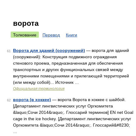
ворота
Толкование
Перевод
Книги
Ворота для зданий (сооружений)
— ворота для зданий
61
(сооружений): Конструкция подвижного ограждения
стенового проема, предназначенная для обеспечения
транспортных и других функциональных связей между
внутренними помещениями и прилегающей территорией
(или между собой)... Источник …
Официальная терминология
ворота (в хоккее)
— ворота Ворота в хоккее с шайбой.
62
[Департамент лингвистических услуг Оргкомитета
&laquo;Сочи 2014&raquo;. Глоссарий терминов] EN net Goal
cage in the ice hockey. [Департамент лингвистических услуг
Оргкомитета &laquo;Сочи 2014&raquo;. Глоссарий&#8230;
…